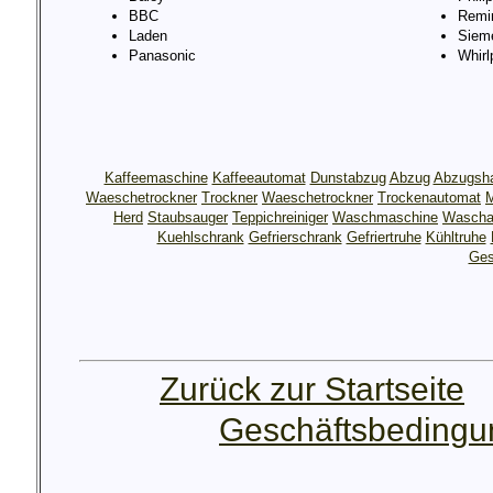
BBC
Remi
Laden
Siem
Panasonic
Whirl
Kaffeemaschine
Kaffeeautomat
Dunstabzug
Abzug
Abzugsh
Waeschetrockner
Trockner
Waeschetrockner
Trockenautomat
M
Herd
Staubsauger
Teppichreiniger
Waschmaschine
Wascha
Kuehlschrank
Gefrierschrank
Gefriertruhe
Kühltruhe
Ges
Zurück zur Startseite
Geschäftsbeding