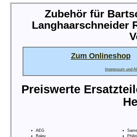
Zubehör für Barts
Langhaarschneider R
V
Zum Onlineshop
Impressum und Al
Preiswerte Ersatztei
He
AEG
Sams
Baley
Phili