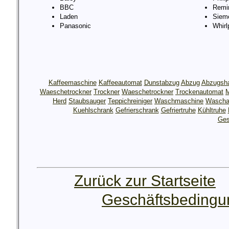
BBC
Remi
Laden
Siem
Panasonic
Whirl
Kaffeemaschine
Kaffeeautomat
Dunstabzug
Abzug
Abzugsh
Waeschetrockner
Trockner
Waeschetrockner
Trockenautomat
M
Herd
Staubsauger
Teppichreiniger
Waschmaschine
Wascha
Kuehlschrank
Gefrierschrank
Gefriertruhe
Kühltruhe
Ges
Zurück zur Startseite
Geschäftsbeding