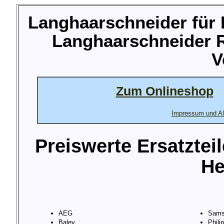
Langhaarschneider für 
Langhaarschneider R
V
Zum Onlineshop
Impressum und Al
Preiswerte Ersatztei
He
AEG
Sams
Baley
Phili